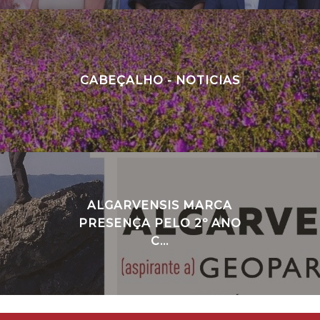
CABEÇALHO - NOTICIAS
ALGARVENSIS MARCA
PRESENÇA PELO 2º ANO
C...