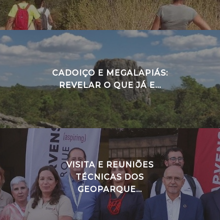
CADOIÇO E MEGALAPIÁS:
REVELAR O QUE JÁ E...
VISITA E REUNIÕES
TÉCNICAS DOS
GEOPARQUE...