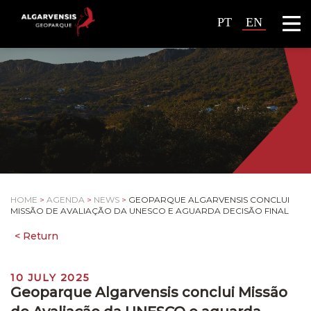
PT
EN
HOME
>
AGENDA
>
NEWS
>
GEOPARQUE ALGARVENSIS CONCLUI
MISSÃO DE AVALIAÇÃO DA UNESCO E AGUARDA DECISÃO FINAL
10 JULY 2025
Geoparque Algarvensis conclui Missão