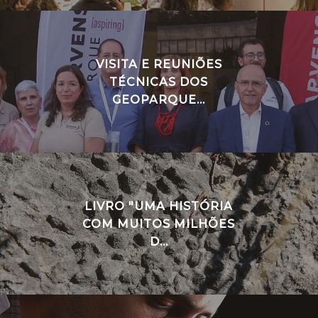
VISITA E REUNIÕES
TÉCNICAS DOS
GEOPARQUE...
LIVRO "UMA HISTÓRIA
COM MUITOS MILHÕES
D...