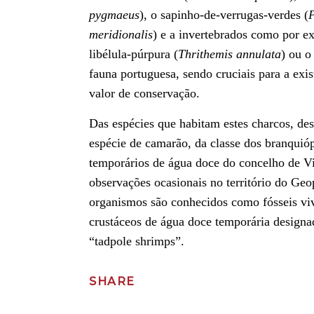
pygmaeus
), o sapinho-de-verrugas-verdes (
P
meridionalis
) e a invertebrados como por ex
libélula-púrpura (
Thrithemis annulata
) ou o
fauna portuguesa, sendo cruciais para a ex
valor de conservação.
Das espécies que habitam estes charcos, de
espécie de camarão, da classe dos branquió
temporários de água doce do concelho de V
observações ocasionais no território do Ge
organismos são conhecidos como fósseis vi
crustáceos de água doce temporária designa
“tadpole shrimps”.
SHARE