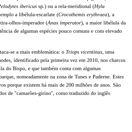
elodytes
ibericus
sp.) ou a rela-meridional (
Hyla
emplo a libélula-escarlate (
Crocothemis erythraea
), a
 tira-olhos-imperador (
Anax imperator
), a maior libélula da
istência de algumas espécies pouco comuns e com elevado
staca-se a mais emblemática: o
Triops vicentinus
, uma
podes, identificado pela primeira vez em 2010, nos charcos
ila do Bispo, e que também conta com algumas
oparque, nomeadamente na zona de Tunes e Paderne. Estes
vos porque existem há mais de 200 milhões de anos. São
dos de "camarões-girino", como traduzido do inglês