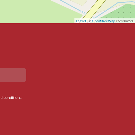
Leaflet
| ©
OpenStreetMap
contributors
d conditions.