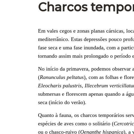
Charcos tempor
Em vales cegos e zonas planas cársicas, loc
mediterrânico. Estas depressões pouco prof
fase seca e uma fase inundada, com a parti
tornando assim mais prolongado o período 
No início da primavera, podemos observar as
(
Ranunculus peltatus
), com as folhas e flor
Eleocharis palustris
,
Illecebrum verticillat
submersas e florescem apenas quando a água
seca (início do verão).
Quanto à fauna, os charcos temporários ser
espécies de aves como o solitário (
Cercotric
ou o chasco-ruivo (
Oenanthe hispanica
), a