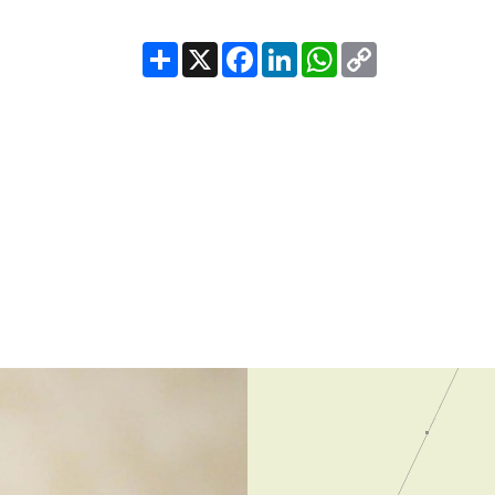
Share
X
Facebook
LinkedIn
WhatsApp
Copy
Link