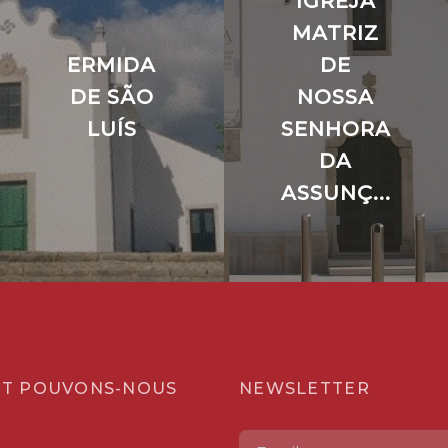
IGREJA
MATRIZ
ERMIDA
DE
DE SÃO
NOSSA
LUÍS
SENHORA
DA
ASSUNÇ...
T POUVONS-NOUS
NEWSLETTER