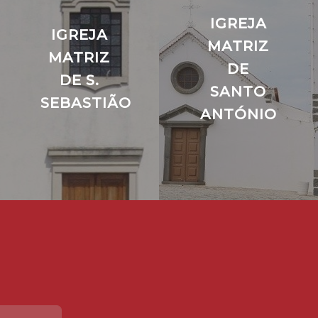
IGREJA
IGREJA
MATRIZ
MATRIZ
DE
DE S.
SANTO
SEBASTIÃO
ANTÓNIO