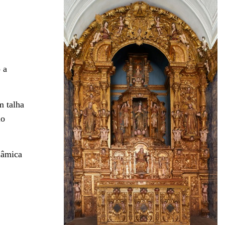
 a
m talha
io
lâmica