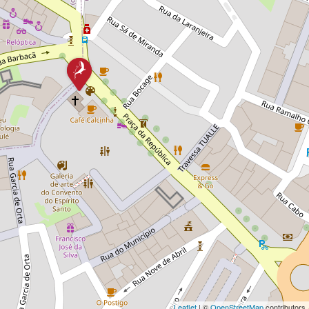
Leaflet
| ©
OpenStreetMap
contributors