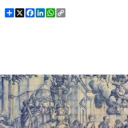
Share
X
Facebook
LinkedIn
WhatsApp
Copy
Link