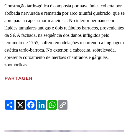
Construção tardo-gótica é composta por nave única coberta por
abóbada nervurada e rematada por arco triunfal quebrado, que se
abre para a capela-mor maneirista. No interior permanecem
lápides tumulares antigas e dois retábulos barrocos, provenientes
da Sé. A fachada, na sequência dos danos infligidos pelo
terramoto de 1755, sofreu remodelações recorrendo a linguagem
estética tardo-barroca. No exterior, a cabeceira, sobrelevada,
apresenta coroamento de merlões chanfrados e gárgulas,
zoomórficas.
PARTAGER
Share
X
Facebook
LinkedIn
WhatsApp
Copy
Link