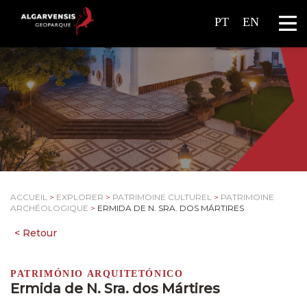
PT
EN
ACCUEIL
>
EXPLORER
>
PATRIMOINE CULTUREL
>
PATRIMOINE
ARCHÉOLOGIQUE
>
ERMIDA DE N. SRA. DOS MÁRTIRES
PATRIMÓNIO ARQUITETÓNICO
Ermida de N. Sra. dos Mártires