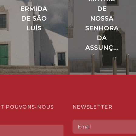
ERMIDA
DE
DE SÃO
NOSSA
LUÍS
SENHORA
DA
ASSUNÇ...
T POUVONS-NOUS
NEWSLETTER