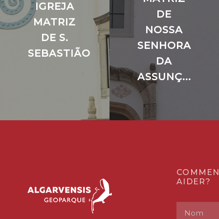
IGREJA
DE
MATRIZ
NOSSA
DE S.
SENHORA
SEBASTIÃO
DA
ASSUNÇ...
COMMEN
AIDER?