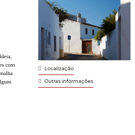
ldeia,
ões com
Localização
 malha
Outras informações
alguns