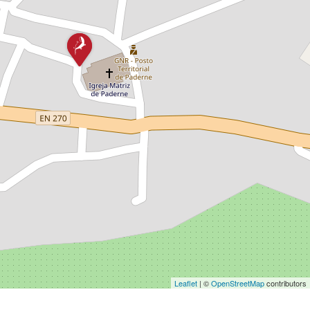
Leaflet
| ©
OpenStreetMap
contributors