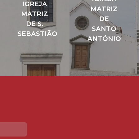
IGREJA
MATRIZ
MATRIZ
DE
DE S.
SANTO
SEBASTIÃO
ANTÓNIO