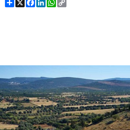
Share
X
Facebook
LinkedIn
WhatsApp
Copy
Link