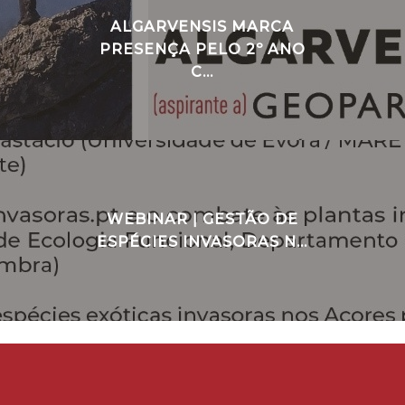
ALGARVENSIS MARCA
PRESENÇA PELO 2º ANO
C...
WEBINAR ǀ GESTÃO DE
ESPÉCIES INVASORAS N...