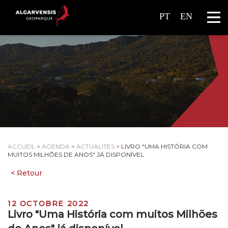
PT
EN
ACCUEIL
>
AGENDA
>
ACTUALITÉS
>
LIVRO "UMA HISTÓRIA COM
MUITOS MILHÕES DE ANOS" JÁ DISPONÍVEL
12 OCTOBRE 2022
Livro "Uma História com muitos Milhões