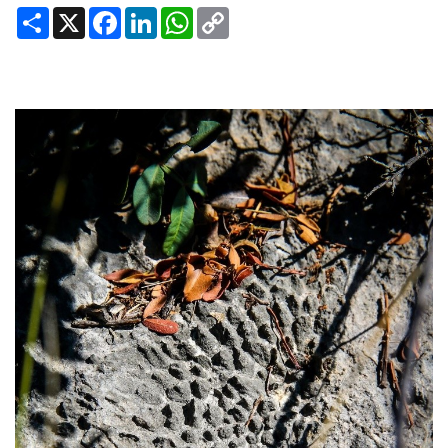
Share
X
Facebook
LinkedIn
WhatsApp
Copy
Link