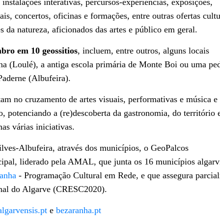
instalações interativas, percursos-experiências, exposições,
is, concertos, oficinas e formações, entre outras ofertas cultu
es da natureza, aficionados das artes e público em geral.
mbro em 10 geossitios
, incluem, entre outros, alguns locais
a (Loulé), a antiga escola primária de Monte Boi ou uma ped
Paderne (Albufeira).
am no cruzamento de artes visuais, performativas e música e
o, potenciando a (re)descoberta da gastronomia, do território 
as várias iniciativas.
lves-Albufeira, através dos municípios, o GeoPalcos
ipal, liderado pela AMAL, que junta os 16 municípios algarv
anha
- Programação Cultural em Rede, e que assegura parcia
onal do Algarve (CRESC2020).
lgarvensis.pt
e
bezaranha.pt