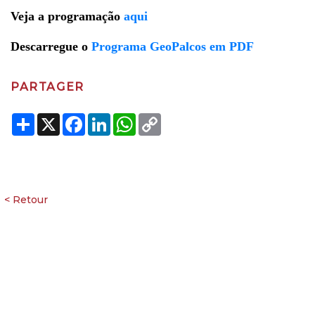
Veja a programação
aqui
Descarregue o
Programa GeoPalcos em PDF
PARTAGER
Share
X
Facebook
LinkedIn
WhatsApp
Copy
Link