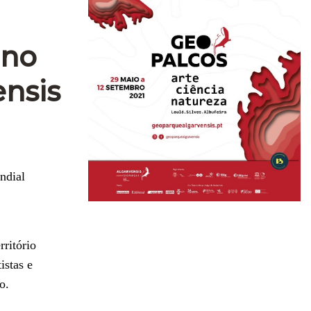
 no
ensis
ndial
rritório
istas e
o.