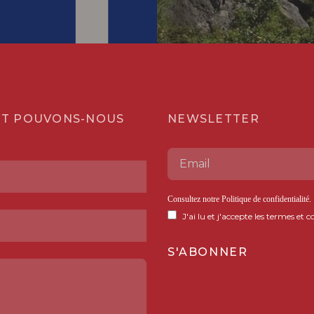
T POUVONS-NOUS
NEWSLETTER
Consultez notre
Politique de confidentialité
.
J'ai lu et j'accepte les termes et c