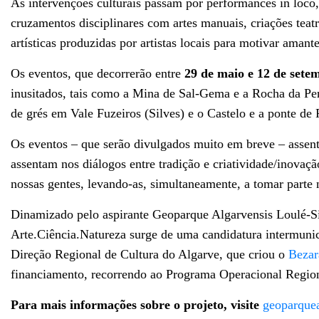
As intervenções culturais passam por performances in loco, 
cruzamentos disciplinares com artes manuais, criações teatra
artísticas produzidas por artistas locais para motivar amant
Os eventos, que decorrerão entre
29 de maio e 12 de sete
inusitados, tais como a Mina de Sal-Gema e a Rocha da Pen
de grés em Vale Fuzeiros (Silves) e o Castelo e a ponte de 
Os eventos – que serão divulgados muito em breve – assent
assentam nos diálogos entre tradição e criatividade/inovaçã
nossas gentes, levando-as, simultaneamente, a tomar parte n
Dinamizado pelo aspirante Geoparque Algarvensis Loulé-Si
Arte.Ciência.Natureza surge de uma candidatura intermunic
Direção Regional de Cultura do Algarve, que criou o
Bezar
financiamento, recorrendo ao Programa Operacional Regi
Para mais informações sobre o projeto, visite
geoparquea