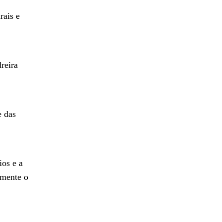
rais e
reira
e das
ios e a
lmente o