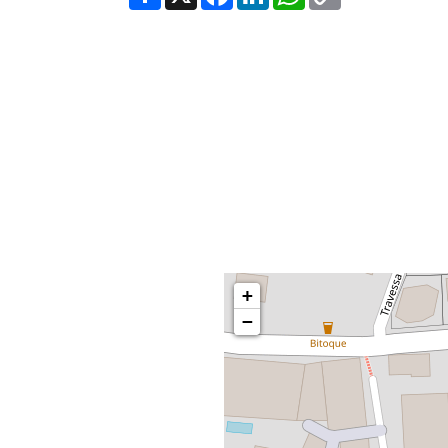
Link
+
−