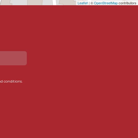
Leaflet
| ©
OpenStreetMap
contributors
d conditions.