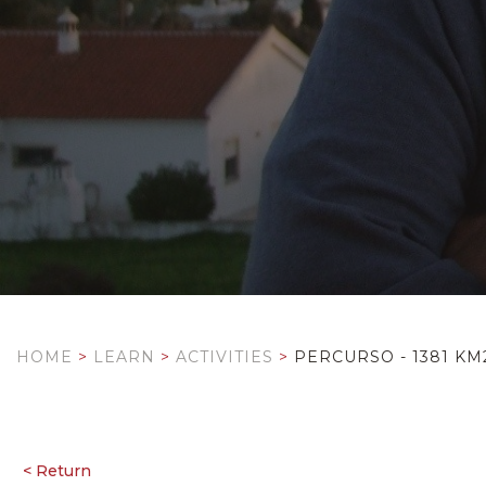
HOME
>
LEARN
>
ACTIVITIES
>
PERCURSO - 1381 K