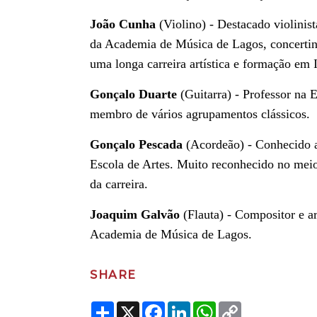
João Cunha
(Violino) - Destacado violinist
da Academia de Música de Lagos, concertin
uma longa carreira artística e formação em I
Gonçalo Duarte
(Guitarra) - Professor na 
membro de vários agrupamentos clássicos.
Gonçalo Pescada
(Acordeão) - Conhecido a
Escola de Artes. Muito reconhecido no meio 
da carreira.
Joaquim Galvão
(Flauta) - Compositor e art
Academia de Música de Lagos.
SHARE
Share
X
Facebook
LinkedIn
WhatsApp
Copy