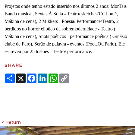
Projetos onde tenho estado inserido nos últimos 2 anos: MorTais -
Banda musical, Sextas À Solta - Teatro/ sketches(CCLoulé,
Mákina de cena), 2 Mikkers - Poesia/ Performance/Teatro, 2
perdidos no horror elíptico da sobremodernidade - Teatro (
Mákina de cena), Shots poéticos - performance poética ( Ginásio
clube de Faro), Serão de palavra - eventos (PoetaQu'Pariu). Ele
escreveu por 25 tostões - Teatro/ performance.
SHARE
Share
X
Facebook
LinkedIn
WhatsApp
Copy
Link