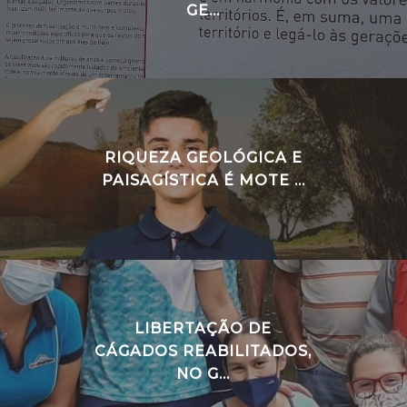
GE...
RIQUEZA GEOLÓGICA E
PAISAGÍSTICA É MOTE ...
LIBERTAÇÃO DE
CÁGADOS REABILITADOS,
NO G...