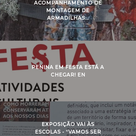
ACOMPANHAMENTO DE
MONTAGEM DE
ARMADILHAS...
PENINA EM FESTA ESTÁ A
CHEGAR! EN
EXPOSIÇÃO VAI ÀS
ESCOLAS - “VAMOS SER