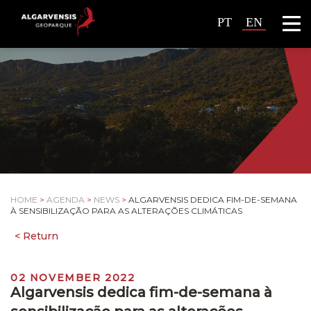
PT
EN
HOME
>
AGENDA
>
NEWS
>
ALGARVENSIS DEDICA FIM-DE-SEMANA
À SENSIBILIZAÇÃO PARA AS ALTERAÇÕES CLIMÁTICAS
02 NOVEMBER 2022
Algarvensis dedica fim-de-semana à