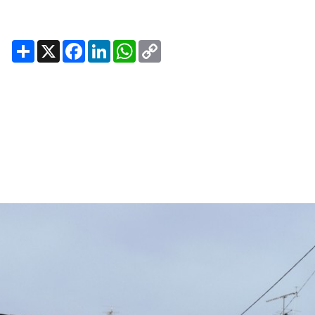
Share
X
Facebook
LinkedIn
WhatsApp
Copy
Link