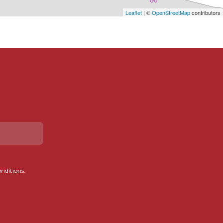
Leaflet
| ©
OpenStreetMap
contributors
onditions.