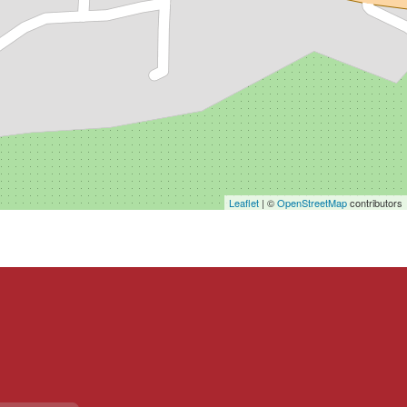
Leaflet
| ©
OpenStreetMap
contributors