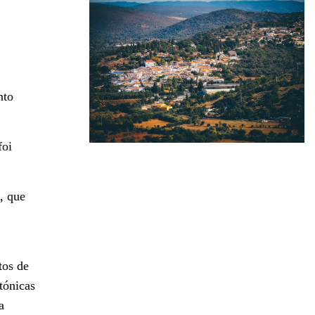
nto
foi
, que
tos de
tónicas
a