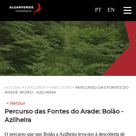
PT
EN
ACCUEIL
>
EXPLORER
>
PARCOURS
>
PERCURSO DAS FONTES DO
ARADE: BOIÃO - AZILHEIRA
Percurso das Fontes do Arade: Boião -
Azilheira
O percurso que une Boião a Azilheira leva-nos à descoberta de