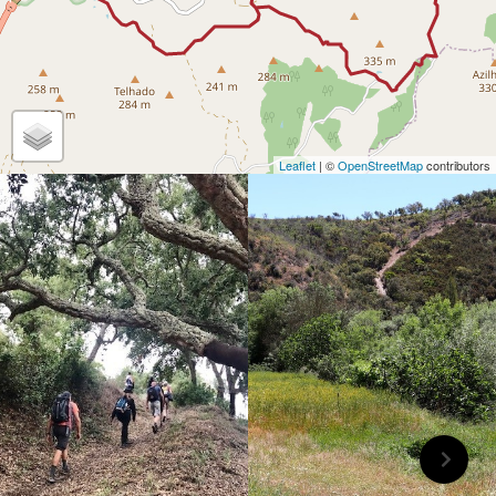
Leaflet
| ©
OpenStreetMap
contributors