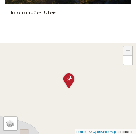
Informações Úteis
+
−
Leaflet
| ©
OpenStreetMap
contributors