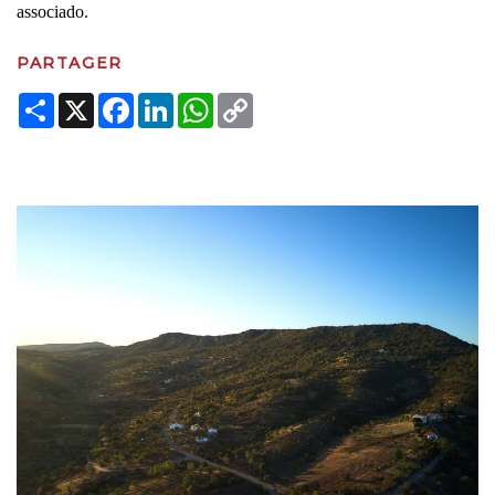
associado.
PARTAGER
Share
X
Facebook
LinkedIn
WhatsApp
Copy
Link