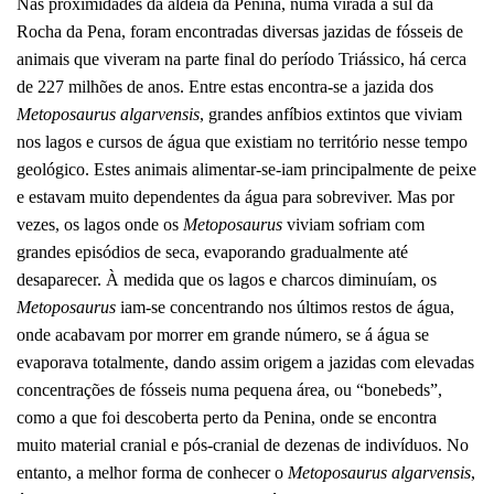
Nas proximidades da aldeia da Penina, numa virada a sul da
Rocha da Pena, foram encontradas diversas jazidas de fósseis de
animais que viveram na parte final do período Triássico, há cerca
de 227 milhões de anos. Entre estas encontra-se a jazida dos
Metoposaurus algarvensis
, grandes anfíbios extintos que viviam
nos lagos e cursos de água que existiam no território nesse tempo
geológico. Estes animais alimentar-se-iam principalmente de peixe
e estavam muito dependentes da água para sobreviver. Mas por
vezes, os lagos onde os
Metoposaurus
viviam sofriam com
grandes episódios de seca, evaporando gradualmente até
desaparecer. À medida que os lagos e charcos diminuíam, os
Metoposaurus
iam-se concentrando nos últimos restos de água,
onde acabavam por morrer em grande número, se á água se
evaporava totalmente, dando assim origem a jazidas com elevadas
concentrações de fósseis numa pequena área, ou “bonebeds”,
como a que foi descoberta perto da Penina, onde se encontra
muito material cranial e pós-cranial de dezenas de indivíduos. No
entanto, a melhor forma de conhecer o
Metoposaurus algarvensis
,