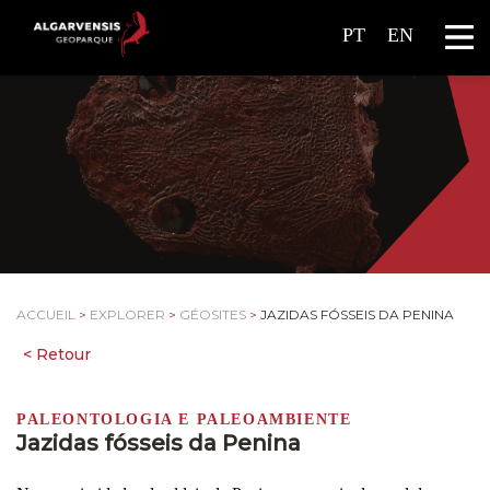
PT
EN
ACCUEIL
>
EXPLORER
>
GÉOSITES
>
JAZIDAS FÓSSEIS DA PENINA
PALEONTOLOGIA E PALEOAMBIENTE
Jazidas fósseis da Penina