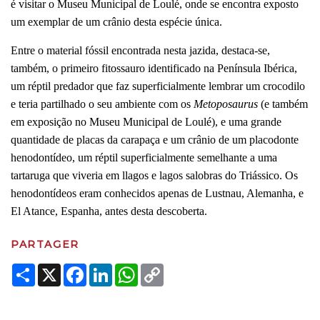
é visitar o Museu Municipal de Loulé, onde se encontra exposto
um exemplar de um crânio desta espécie única.
Entre o material fóssil encontrada nesta jazida, destaca-se,
também, o primeiro fitossauro identificado na Península Ibérica,
um réptil predador que faz superficialmente lembrar um crocodilo
e teria partilhado o seu ambiente com os
Metoposaurus
(e também
em exposição no Museu Municipal de Loulé), e uma grande
quantidade de placas da carapaça e um crânio de um placodonte
henodontídeo, um réptil superficialmente semelhante a uma
tartaruga que viveria em llagos e lagos salobras do Triássico. Os
henodontídeos eram conhecidos apenas de Lustnau, Alemanha, e
El Atance, Espanha, antes desta descoberta.
PARTAGER
Share
X
Facebook
LinkedIn
WhatsApp
Copy
Link