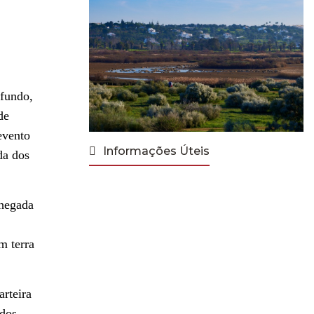
ofundo,
de
evento
Informações Úteis
da dos
chegada
m terra
arteira
odos