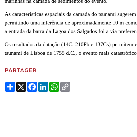
marinhas na camada de sedimentos do evento.
As características espaciais da camada do tsunami sugerem 
permitindo uma inferência de aproximadamente 10 m como a
a entrada da barra da Lagoa dos Salgados foi a via preferenc
Os resultados da datação (14C, 210Pb e 137Cs) permitem e
tsunami de Lisboa de 1755 d.C., o evento mais catastrófico
PARTAGER
Share
X
Facebook
LinkedIn
WhatsApp
Copy
Link