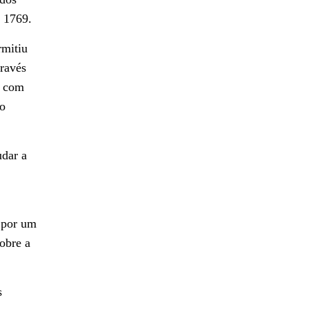
e 1769.
rmitiu
través
, com
 o
udar a
o por um
obre a
s