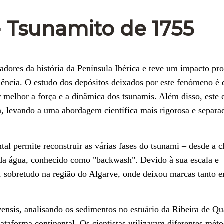
 Tsunamito de 1755
adores da história da Península Ibérica e teve um impacto pr
ncia. O estudo dos depósitos deixados por este fenómeno é 
 melhor a força e a dinâmica dos tsunamis. Além disso, este 
, levando a uma abordagem científica mais rigorosa e separa
tal permite reconstruir as várias fases do tsunami – desde a 
 da água, conhecido como "backwash". Devido à sua escala e
 sobretudo na região do Algarve, onde deixou marcas tanto e
vensis, analisando os sedimentos no estuário da Ribeira de Qu
ataforma continental. Os cientistas utilizaram diferentes mét