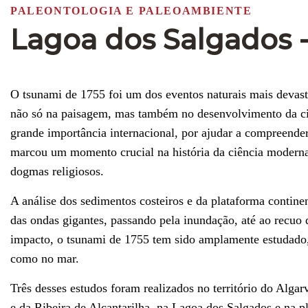
PALEONTOLOGIA E PALEOAMBIENTE
Lagoa dos Salgados -
O tsunami de 1755 foi um dos eventos naturais mais devast
não só na paisagem, mas também no desenvolvimento da ciê
grande importância internacional, por ajudar a compreender
marcou um momento crucial na história da ciência moderna
dogmas religiosos.
A análise dos sedimentos costeiros e da plataforma continen
das ondas gigantes, passando pela inundação, até ao recuo
impacto, o tsunami de 1755 tem sido amplamente estudado,
como no mar.
Três desses estudos foram realizados no território do Algar
e da Ribeira de Alcantarilha, na Lagoa dos Salgados e na pl