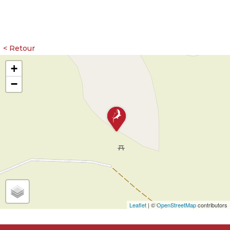
+
−
Leaflet
| ©
OpenStreetMap
contributors